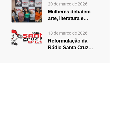
2025,…
20 de março de 2026
Mulheres debatem
arte, literatura e
desigualdades em
edição especial do…
18 de março de 2026
Reformulação da
Rádio Santa Cruz
aposta em mudanças
na programação…