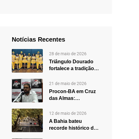
Notícias Recentes
28 de maio de 2026
Triângulo Dourado
fortalece a tradição
do forró em Cruz
das…
21 de maio de 2026
Procon-BA em Cruz
das Almas:
secretário destaca
fortalecimento do
12 de maio de 2026
atendimento…
A Bahia bateu
recorde histórico de
carros usados em