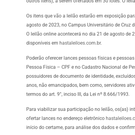
outros itens), a serem ofertados em 30 lotes. O lei
Os itens que vão a leilão estarão em exposição par
agosto de 2023, no Campus Universitário de Cruz d
O leilão online acontecerá no dia 21 de agosto de 2
disponíveis em
hastaleiloes.com.br
.
Poderão oferecer lances pessoas físicas e pessoas 
Pessoa Física – CPF e no Cadastro Nacional de Pes
possuidores de documento de identidade, excluíd
anos, não emancipados, bem como, servidores ativo
termos do art. 9°, inciso III, da Lei nº 8.666/1993.
Para viabilizar sua participação no leilão, os(as) 
ofertar lances no endereço eletrônico
hastaleiloes.
início do certame, para análise dos dados e confir