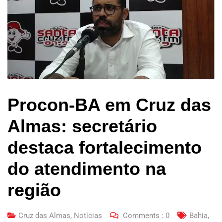
Procon-BA em Cruz das
Almas: secretário
destaca fortalecimento
do atendimento na
região
Cruz das Almas
,
Notícias
Comments :
0
Bahia
,