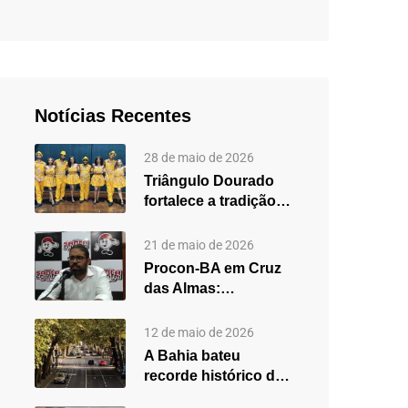
Notícias Recentes
28 de maio de 2026
Triângulo Dourado
fortalece a tradição
do forró em Cruz
das…
21 de maio de 2026
Procon-BA em Cruz
das Almas:
secretário destaca
fortalecimento do
12 de maio de 2026
atendimento…
A Bahia bateu
recorde histórico de
carros usados em