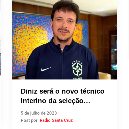
Diniz será o novo técnico
interino da seleção
brasileira de futebol
5 de julho de 2023
Post por:
Rádio Santa Cruz