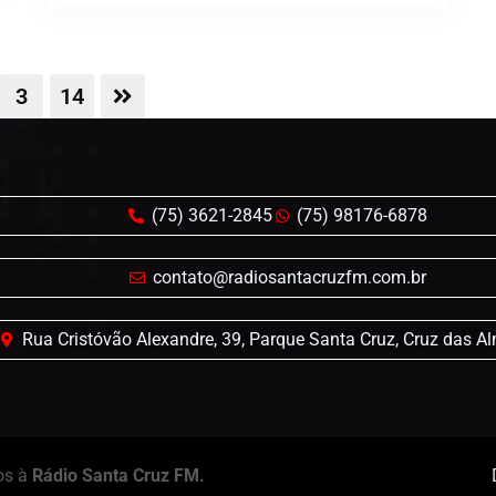
3
14
(75) 3621-2845
(75) 98176-6878
contato@radiosantacruzfm.com.br
Rua Cristóvão Alexandre, 39, Parque Santa Cruz, Cruz das A
os à
Rádio Santa Cruz FM.