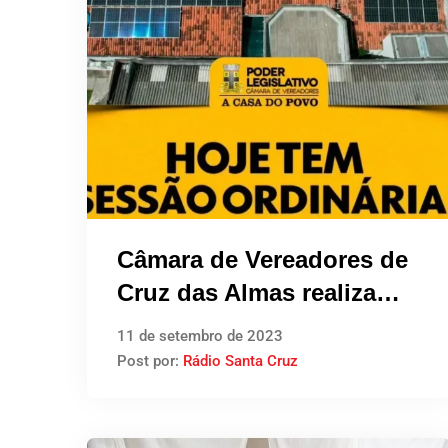
Câmara de Vereadores de
Cruz das Almas realiza
sessão ordinária nesta
11 de setembro de 2023
segunda-feira; confira
Post por:
Rádio Santa Cruz
pauta