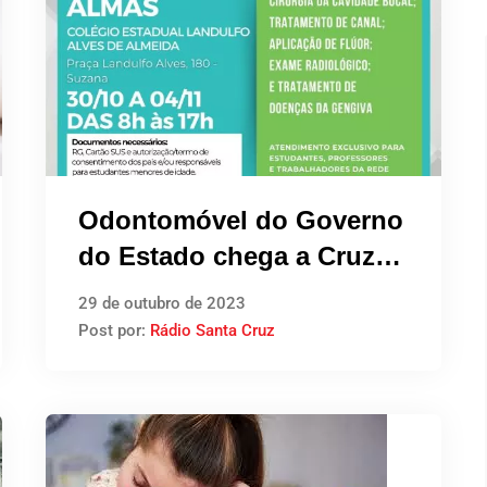
Odontomóvel do Governo
do Estado chega a Cruz
das Almas através da
29 de outubro de 2023
indicação do vereador
Post por:
Rádio Santa Cruz
Pablo Rezende