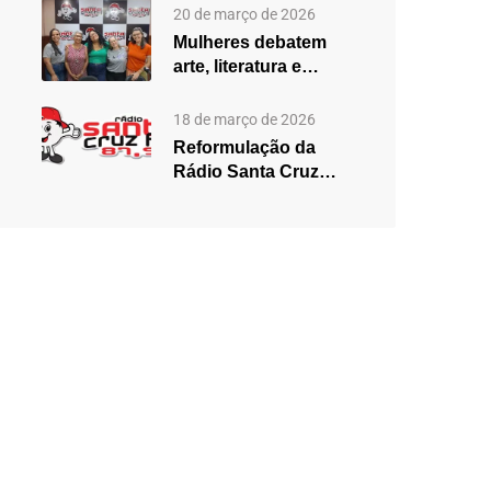
2025,…
20 de março de 2026
Mulheres debatem
arte, literatura e
desigualdades em
edição especial do…
18 de março de 2026
Reformulação da
Rádio Santa Cruz
aposta em mudanças
na programação…