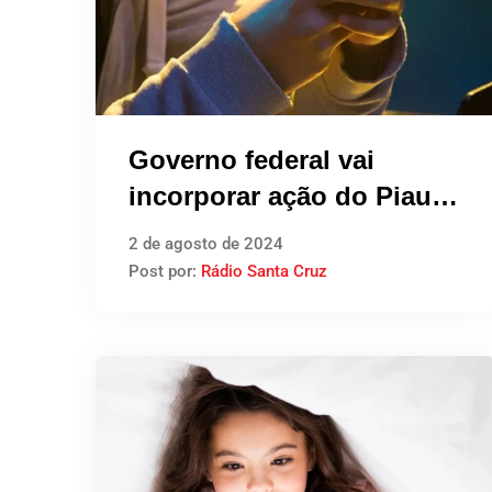
Governo federal vai
incorporar ação do Piauí
contra roubo de celulares
2 de agosto de 2024
Post por:
Rádio Santa Cruz