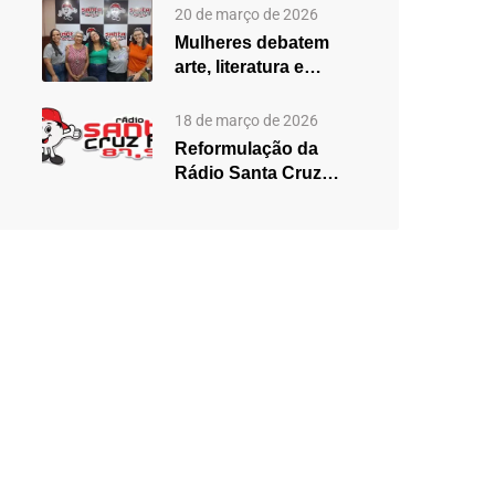
2025,…
20 de março de 2026
Mulheres debatem
arte, literatura e
desigualdades em
edição especial do…
18 de março de 2026
Reformulação da
Rádio Santa Cruz
aposta em mudanças
na programação…