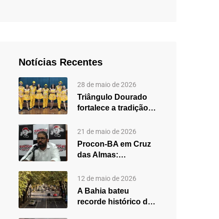
Notícias Recentes
28 de maio de 2026
Triângulo Dourado
fortalece a tradição
do forró em Cruz
das…
21 de maio de 2026
Procon-BA em Cruz
das Almas:
secretário destaca
fortalecimento do
12 de maio de 2026
atendimento…
A Bahia bateu
recorde histórico de
carros usados em