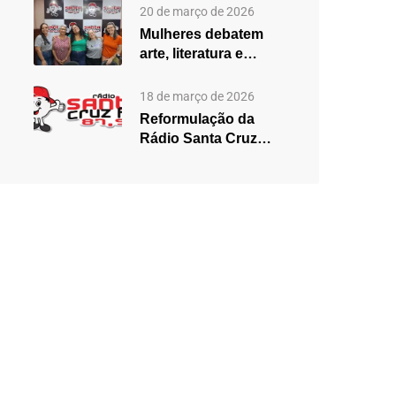
2025,…
20 de março de 2026
Mulheres debatem
arte, literatura e
desigualdades em
edição especial do…
18 de março de 2026
Reformulação da
Rádio Santa Cruz
aposta em mudanças
na programação…