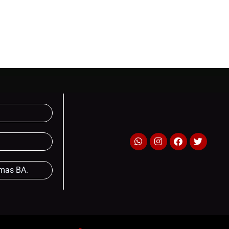
lmas BA.