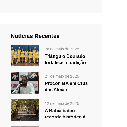
Notícias Recentes
28 de maio de 2026
Triângulo Dourado
fortalece a tradição
do forró em Cruz
das…
21 de maio de 2026
Procon-BA em Cruz
das Almas:
secretário destaca
fortalecimento do
12 de maio de 2026
atendimento…
A Bahia bateu
recorde histórico de
carros usados em