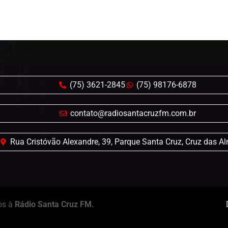
(75) 3621-2845
(75) 98176-6878
contato@radiosantacruzfm.com.br
Rua Cristóvão Alexandre, 39, Parque Santa Cruz, Cruz das A
os à
Rádio Santa Cruz FM.