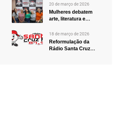
2025,…
20 de março de 2026
Mulheres debatem
arte, literatura e
desigualdades em
edição especial do…
18 de março de 2026
Reformulação da
Rádio Santa Cruz
aposta em mudanças
na programação…