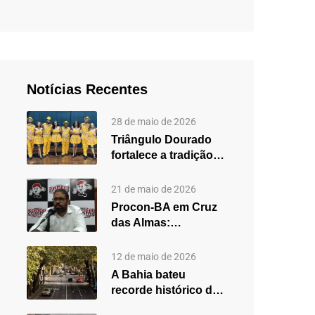
Notícias Recentes
28 de maio de 2026
Triângulo Dourado
fortalece a tradição
do forró em Cruz
das…
21 de maio de 2026
Procon-BA em Cruz
das Almas:
secretário destaca
fortalecimento do
12 de maio de 2026
atendimento…
A Bahia bateu
recorde histórico de
carros usados em