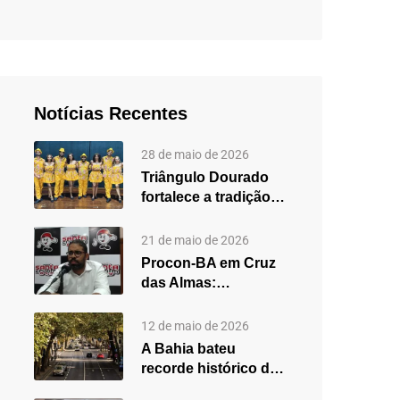
Notícias Recentes
28 de maio de 2026
Triângulo Dourado
fortalece a tradição
do forró em Cruz
das…
21 de maio de 2026
Procon-BA em Cruz
das Almas:
secretário destaca
fortalecimento do
12 de maio de 2026
atendimento…
A Bahia bateu
recorde histórico de
carros usados em