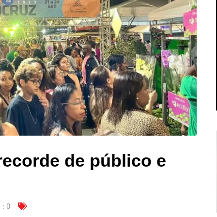
recorde de público e
 :
0