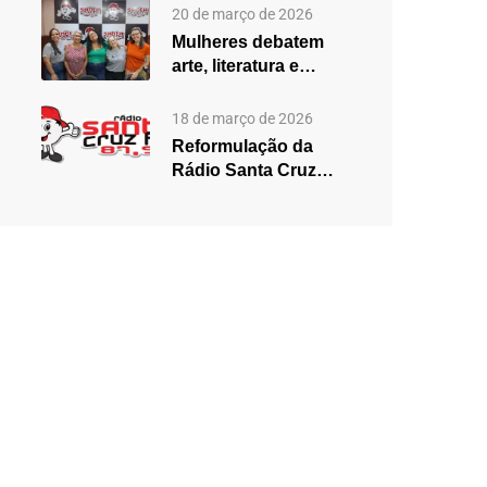
2025,…
20 de março de 2026
Mulheres debatem
arte, literatura e
desigualdades em
edição especial do…
18 de março de 2026
Reformulação da
Rádio Santa Cruz
aposta em mudanças
na programação…