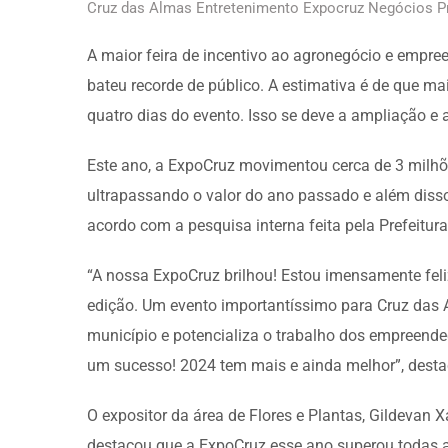
Cruz das Almas Entretenimento Expocruz Negócios Pr
A maior feira de incentivo ao agronegócio e empr
bateu recorde de público. A estimativa é de que ma
quatro dias do evento. Isso se deve a ampliação e a
Este ano, a ExpoCruz movimentou cerca de 3 milhõ
ultrapassando o valor do ano passado e além diss
acordo com a pesquisa interna feita pela Prefeitura
“A nossa ExpoCruz brilhou! Estou imensamente feliz
edição. Um evento importantíssimo para Cruz das 
município e potencializa o trabalho dos empreend
um sucesso! 2024 tem mais e ainda melhor”, destac
O expositor da área de Flores e Plantas, Gildevan X
destacou que a ExpoCruz esse ano superou todas a