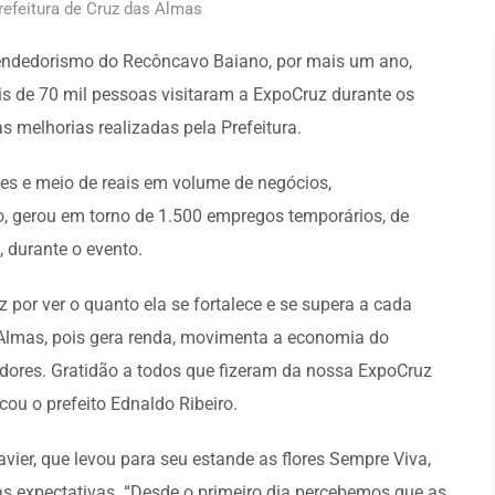
efeitura de Cruz das Almas
eendedorismo do Recôncavo Baiano, por mais um ano,
is de 70 mil pessoas visitaram a ExpoCruz durante os
s melhorias realizadas pela Prefeitura.
es e meio de reais em volume de negócios,
o, gerou em torno de 1.500 empregos temporários, de
, durante o evento.
 por ver o quanto ela se fortalece e se supera a cada
Almas, pois gera renda, movimenta a economia do
edores. Gratidão a todos que fizeram da nossa ExpoCruz
ou o prefeito Ednaldo Ribeiro.
avier, que levou para seu estande as flores Sempre Viva,
s expectativas. “Desde o primeiro dia percebemos que as