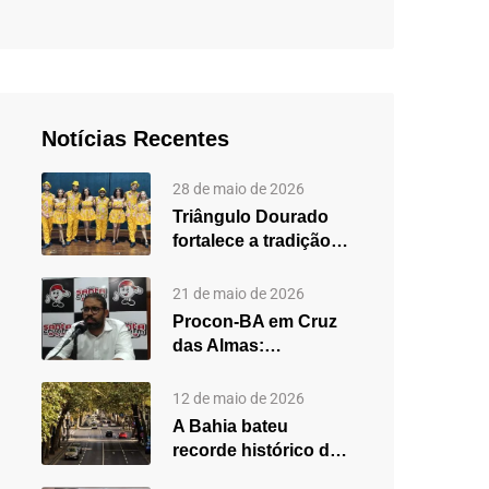
Notícias Recentes
28 de maio de 2026
Triângulo Dourado
fortalece a tradição
do forró em Cruz
das…
21 de maio de 2026
Procon-BA em Cruz
das Almas:
secretário destaca
fortalecimento do
12 de maio de 2026
atendimento…
A Bahia bateu
recorde histórico de
carros usados em