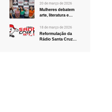
2025,…
20 de março de 2026
Mulheres debatem
arte, literatura e
desigualdades em
edição especial do…
18 de março de 2026
Reformulação da
Rádio Santa Cruz
aposta em mudanças
na programação…