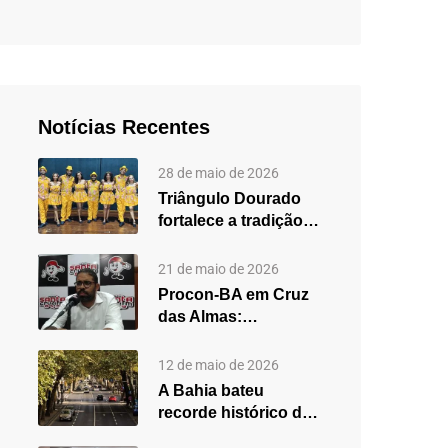
Notícias Recentes
28 de maio de 2026
Triângulo Dourado
fortalece a tradição
do forró em Cruz
das…
21 de maio de 2026
Procon-BA em Cruz
das Almas:
secretário destaca
fortalecimento do
12 de maio de 2026
atendimento…
A Bahia bateu
recorde histórico de
carros usados em