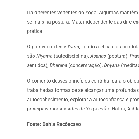
Há diferentes vertentes do Yoga. Algumas mantêm o
se mais na postura. Mas, independente das diferen
prática.
O primeiro deles é
Yama
, ligado à ética e às condu
são
Níyama
(autodisciplina),
Asanas
(postura),
Pra
sentidos),
Dharana
(concentração),
Dhyana
(medita
O conjunto desses princípios contribui para o objet
trabalhadas formas de se alcançar uma profunda c
autoconhecimento, explorar a autoconfiança e prom
principais modalidades de Yoga estão Hatha, Ashta
Fonte: Bahia Recôncavo