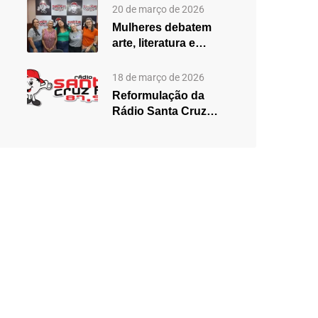
2025,…
20 de março de 2026
Mulheres debatem
arte, literatura e
desigualdades em
edição especial do…
18 de março de 2026
Reformulação da
Rádio Santa Cruz
aposta em mudanças
na programação…