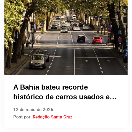
A Bahia bateu recorde
histórico de carros usados em
2025, e 2026 promete ser ainda
12 de maio de 2026
maior
Post por:
Redação Santa Cruz