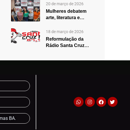
2025,…
20 de março de 2026
Mulheres debatem
arte, literatura e
desigualdades em
edição especial do…
18 de março de 2026
Reformulação da
Rádio Santa Cruz
aposta em mudanças
na programação…
lmas BA.