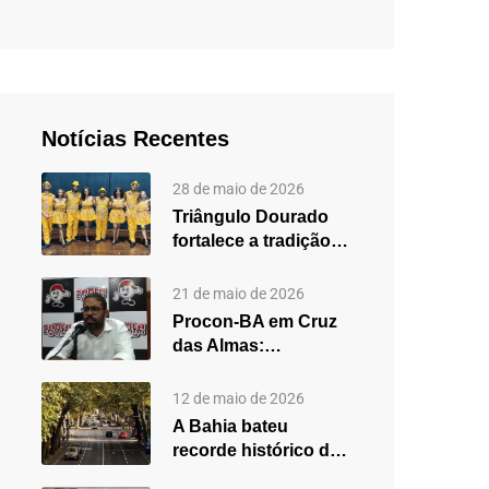
Notícias Recentes
28 de maio de 2026
Triângulo Dourado
fortalece a tradição
do forró em Cruz
das…
21 de maio de 2026
Procon-BA em Cruz
das Almas:
secretário destaca
fortalecimento do
12 de maio de 2026
atendimento…
A Bahia bateu
recorde histórico de
carros usados em