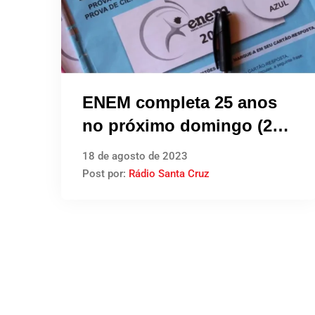
ENEM completa 25 anos
no próximo domingo (20),
exame é a principal forma
18 de agosto de 2023
de entrada em
Post por:
Rádio Santa Cruz
universidades no país