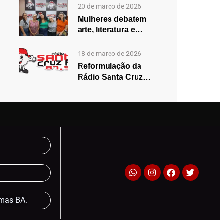
2025,…
20 de março de 2026
Mulheres debatem
arte, literatura e
desigualdades em
edição especial do…
18 de março de 2026
Reformulação da
Rádio Santa Cruz
aposta em mudanças
na programação…
lmas BA.