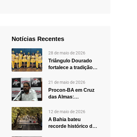
Notícias Recentes
28 de maio de 2026
Triângulo Dourado
fortalece a tradição
do forró em Cruz
das…
21 de maio de 2026
Procon-BA em Cruz
das Almas:
secretário destaca
fortalecimento do
12 de maio de 2026
atendimento…
A Bahia bateu
recorde histórico de
carros usados em