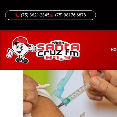
(75) 3621-2845
(75) 98176-6878
HO