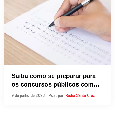
Saiba como se preparar para
os concursos públicos com
editais abertos em junho; são
9 de junho de 2023
Post por:
Rádio Santa Cruz
mais de 100 editais com
salários de R$ 1.084,05 até R$