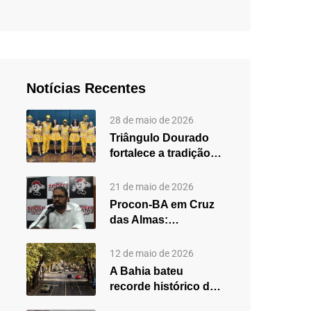
Notícias Recentes
28 de maio de 2026
Triângulo Dourado
fortalece a tradição
do forró em Cruz
das…
21 de maio de 2026
Procon-BA em Cruz
das Almas:
secretário destaca
fortalecimento do
12 de maio de 2026
atendimento…
A Bahia bateu
recorde histórico de
carros usados em