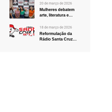
2025,…
20 de março de 2026
Mulheres debatem
arte, literatura e
desigualdades em
edição especial do…
18 de março de 2026
Reformulação da
Rádio Santa Cruz
aposta em mudanças
na programação…